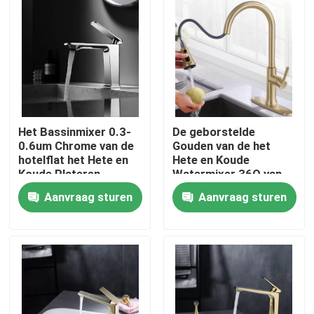
Over ons
Fabrieksrondleiding
Kwaliteitscontrole
Het Bassinmixer 0.3-
De geborstelde
0.6um Chrome van de
Gouden van de het
hotelflat het Hete en
Hete en Koude
Neem contact met ons op
Koude Plateren
Watermixer 36O van
SUS304 Tapkraan van
Aanvraag sturen
Aanvraag sturen
het de Graad
Roterende Bassin
Nieuws
Gevallen
RVS wastafelkraan