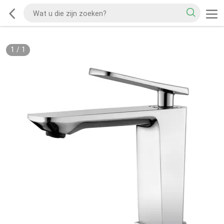
1
/
1