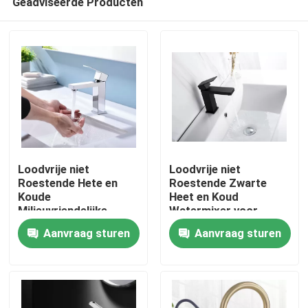
Geadviseerde Producten
Loodvrije niet
Loodvrije niet
Roestende Hete en
Roestende Zwarte
Koude
Heet en Koud
Milieuvriendelijke
Watermixer voor
Huis
Bassinmixer
Wasbassin
Aanvraag sturen
Aanvraag sturen
Producten
Videos