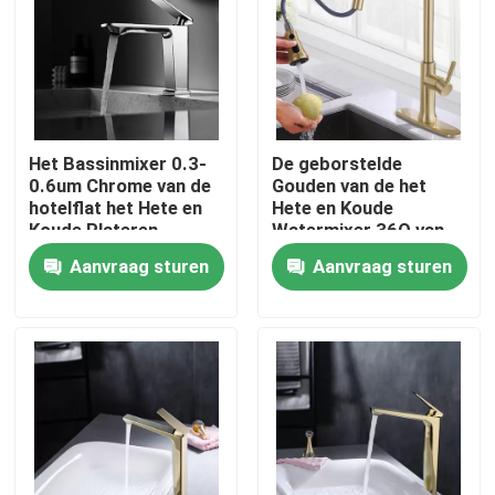
Over ons
Fabrieksrondleiding
Het Bassinmixer 0.3-
De geborstelde
0.6um Chrome van de
Gouden van de het
Kwaliteitscontrole
hotelflat het Hete en
Hete en Koude
Koude Plateren
Watermixer 36O van
SUS304 Tapkraan van
Aanvraag sturen
Aanvraag sturen
Neem contact met ons op
het de Graad
Roterende Bassin
Nieuws
Gevallen
RVS wastafelkraan