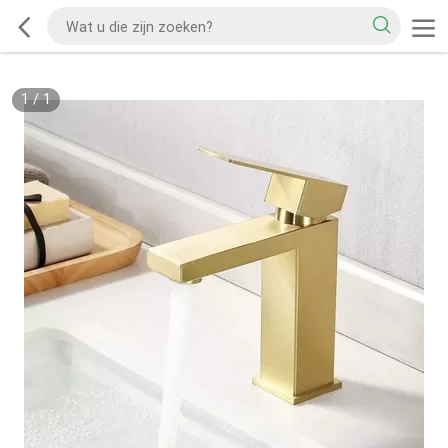
1
/
1