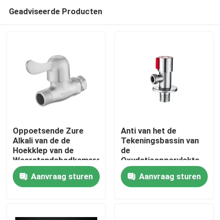
Geadviseerde Producten
Oppoetsende Zure
Anti van het de
Alkali van de de
Tekeningsbassin van
Hoekklep van de
de
Huis
Weerstandsbadkamers
Oxydatieoppervlakte
van de het Roestvrije
Langdurige de
Aanvraag sturen
Aanvraag sturen
staaldouche de
Hoekklep
Producten
Hoekklep
Videos