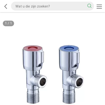
1
/
1