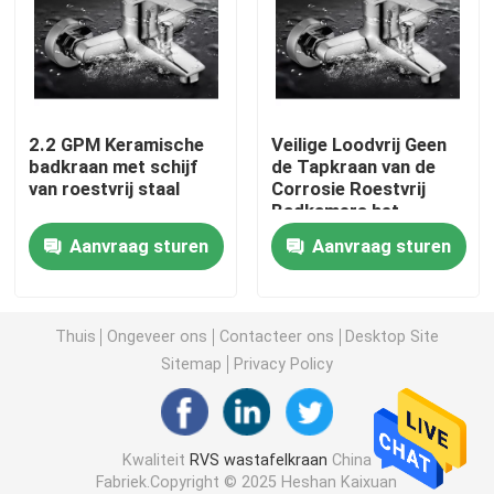
De Tapkraan van het roestvrij staalbad
De Tapkraan van de roestvrij staalkeuken
2.2 GPM Keramische
Veilige Loodvrij Geen
badkraan met schijf
de Tapkraan van de
van roestvrij staal
Corrosie Roestvrij
De enige Mixer van het Hefboombassin
Badkamers het
Galvaniseren Proces
Aanvraag sturen
Aanvraag sturen
Hete en Koude Bassinmixer
Enige Koude Bassinkraan
Thuis
Ongeveer ons
Contacteer ons
Desktop Site
Sitemap
Privacy Policy
De Tapkraan van de schotelwas
Kwaliteit
RVS wastafelkraan
China
Verborgen Tapkraan
Fabriek.Copyright © 2025 Heshan Kaixuan