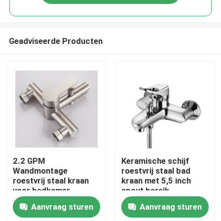
Geadviseerde Producten
Huis
2.2 GPM
Keramische schijf
Wandmontage
roestvrij staal bad
roestvrij staal kraan
kraan met 5,5 inch
Producten
voor badkamer
spout bereik
Aanvraag sturen
Aanvraag sturen
Videos