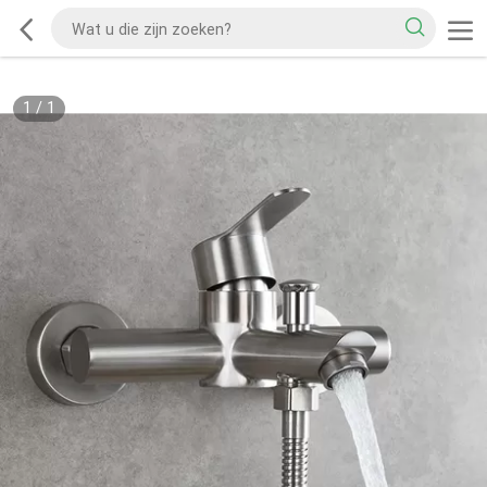
1
/
1