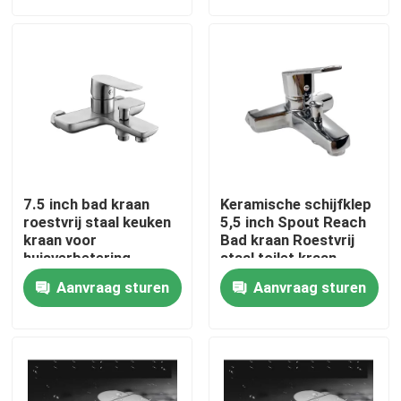
Over ons
Fabrieksrondleiding
Kwaliteitscontrole
7.5 inch bad kraan
Keramische schijfklep
Neem contact met ons op
roestvrij staal keuken
5,5 inch Spout Reach
kraan voor
Bad kraan Roestvrij
huisverbetering
staal toilet kraan
Nieuws
Aanvraag sturen
Aanvraag sturen
Gevallen
RVS wastafelkraan