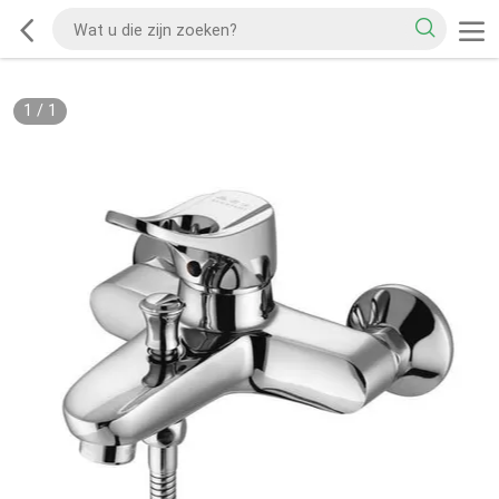
1
/
1