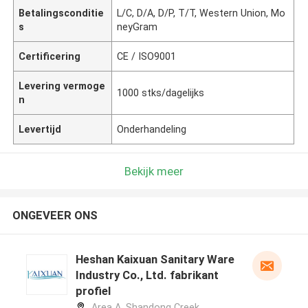
Betalingsconditie
L/C, D/A, D/P, T/T, Western Union, Mo
s
neyGram
Certificering
CE / ISO9001
Levering vermoge
1000 stks/dagelijks
n
Levertijd
Onderhandeling
Bekijk meer
ONGEVEER ONS
Heshan Kaixuan Sanitary Ware
Industry Co., Ltd. fabrikant
profiel
Area A, Shandong Creek