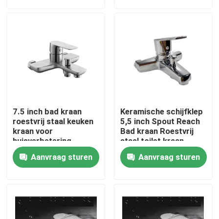
Over ons
Fabrieksrondleiding
Kwaliteitscontrole
7.5 inch bad kraan
Keramische schijfklep
Neem contact met ons op
roestvrij staal keuken
5,5 inch Spout Reach
kraan voor
Bad kraan Roestvrij
huisverbetering
staal toilet kraan
Nieuws
Aanvraag sturen
Aanvraag sturen
Gevallen
RVS wastafelkraan