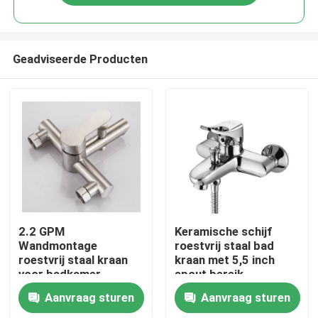
Geadviseerde Producten
Huis
2.2 GPM
Keramische schijf
Wandmontage
roestvrij staal bad
roestvrij staal kraan
kraan met 5,5 inch
Producten
voor badkamer
spout bereik
Aanvraag sturen
Aanvraag sturen
Videos