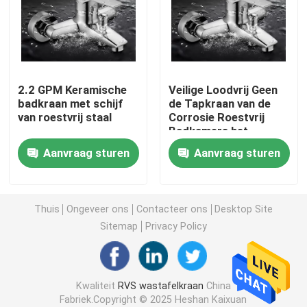
De Tapkraan van het roestvrij staalbad
De Tapkraan van de roestvrij staalkeuken
2.2 GPM Keramische
Veilige Loodvrij Geen
badkraan met schijf
de Tapkraan van de
van roestvrij staal
Corrosie Roestvrij
De enige Mixer van het Hefboombassin
Badkamers het
Galvaniseren Proces
Aanvraag sturen
Aanvraag sturen
Hete en Koude Bassinmixer
Enige Koude Bassinkraan
Thuis
Ongeveer ons
Contacteer ons
Desktop Site
Sitemap
Privacy Policy
De Tapkraan van de schotelwas
Kwaliteit
RVS wastafelkraan
China
Verborgen Tapkraan
Fabriek.Copyright © 2025 Heshan Kaixuan