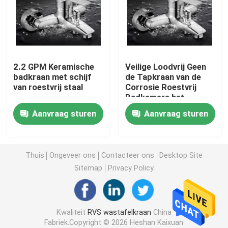
De Tapkraan van het roestvrij staalbad
De Tapkraan van de roestvrij staalkeuken
2.2 GPM Keramische
Veilige Loodvrij Geen
badkraan met schijf
de Tapkraan van de
van roestvrij staal
Corrosie Roestvrij
De enige Mixer van het Hefboombassin
Badkamers het
Galvaniseren Proces
Aanvraag sturen
Aanvraag sturen
Hete en Koude Bassinmixer
Enige Koude Bassinkraan
Thuis
Ongeveer ons
Contacteer ons
Desktop Site
Sitemap
Privacy Policy
De Tapkraan van de schotelwas
Kwaliteit
RVS wastafelkraan
China
Verborgen Tapkraan
Fabriek.Copyright © 2026 Heshan Kaixuan