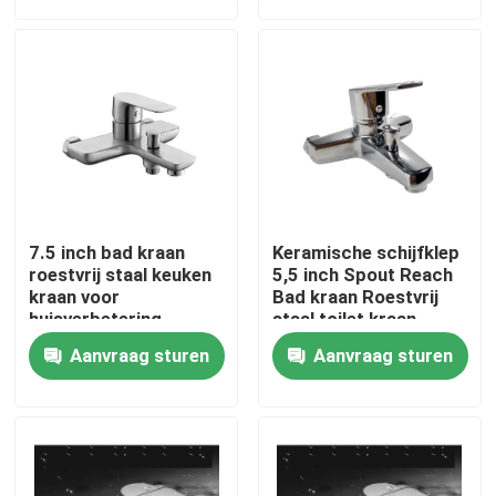
Over ons
Fabrieksrondleiding
Kwaliteitscontrole
7.5 inch bad kraan
Keramische schijfklep
Neem contact met ons op
roestvrij staal keuken
5,5 inch Spout Reach
kraan voor
Bad kraan Roestvrij
huisverbetering
staal toilet kraan
Nieuws
Aanvraag sturen
Aanvraag sturen
Gevallen
RVS wastafelkraan