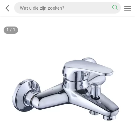
1
/
1