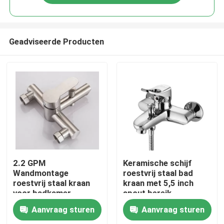
Geadviseerde Producten
Huis
2.2 GPM
Keramische schijf
Wandmontage
roestvrij staal bad
roestvrij staal kraan
kraan met 5,5 inch
Producten
voor badkamer
spout bereik
Aanvraag sturen
Aanvraag sturen
Videos